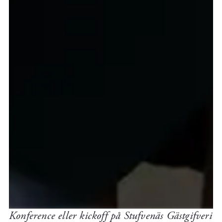
Konference eller kickoff på Stufvenäs Gästgifveri