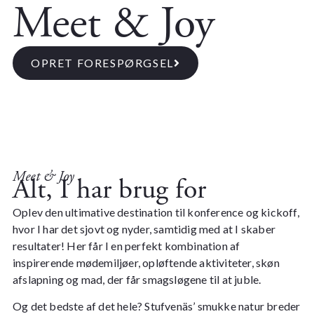
Meet & Joy
OPRET FORESPØRGSEL
Meet & Joy
Alt, I har brug for
Oplev den ultimative destination til konference og kickoff,
hvor I har det sjovt og nyder, samtidig med at I skaber
resultater! Her får I en perfekt kombination af
inspirerende mødemiljøer, opløftende aktiviteter, skøn
afslapning og mad, der får smagsløgene til at juble.
Og det bedste af det hele? Stufvenäs’ smukke natur breder