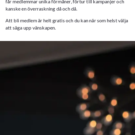
får medlemmar unika förmåner, förtur till kampanjer och
kanske en överraskning då och då.
Att bli medlem är helt gratis och du kan när som helst välja
att säga upp vänskapen.