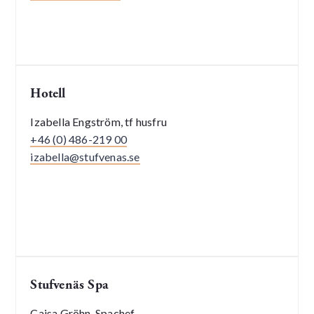
Hotell
Izabella Engström, tf husfru
+46 (0) 486-219 00
izabella@stufvenas.se
Stufvenäs Spa
Cajsa Gröhn, Spachef