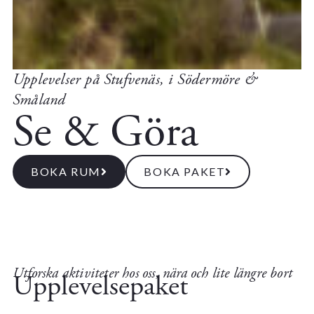
Upplevelser på Stufvenäs, i Södermöre &
Småland
Se & Göra
BOKA RUM
BOKA PAKET
Utforska aktiviteter hos oss, nära och lite längre bort
Upplevelsepaket