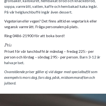
grönsaker, kallskuret, hembakat bröd och knäckebröd,
soppa, varmrätt, vatten, kaffe och hembakad kaka ingår.
På vår helglunchbuffé ingår även dessert.
V
egetarian eller vegan?
Det finns alltid en vegetarisk eller
vegansk varmrätt. Fråga personalen på plats.
Ring
0486-21900
för att boka bord!
Pris
Priset för vår lunchbuffé är måndag – fredag 225:- per
person och lördag – söndag 295:- per person.
Barn 3-12 år
halva priset.
Ovanstående priser gäller ej vid dagar med specialbuffé som
exempelvis mors dag, fars dag, påsk, midsommarafton och
julbord.