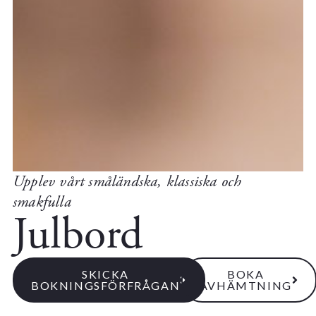
Upplev vårt småländska, klassiska och
smakfulla
Julbord
SKICKA
BOKA
BOKNINGSFÖRFRÅGAN
AVHÄMTNING