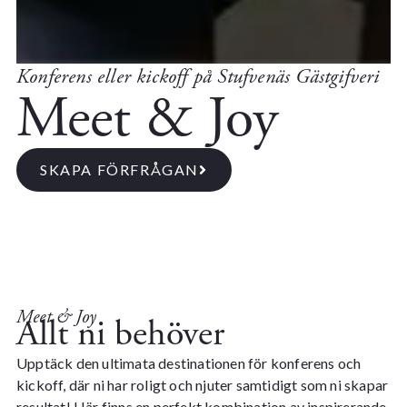
Konferens eller kickoff på Stufvenäs Gästgifveri
Meet & Joy
SKAPA FÖRFRÅGAN
Meet & Joy
Allt ni behöver
Upptäck den ultimata destinationen för konferens och
kickoff, där ni har roligt och njuter samtidigt som ni skapar
resultat! Här finns en perfekt kombination av inspirerande