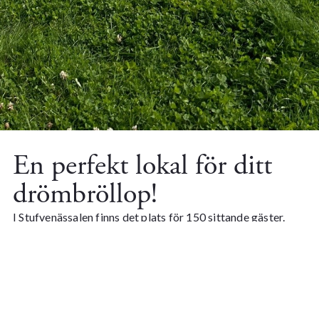
En perfekt lokal för ditt
drömbröllop!
I Stufvenässalen finns det plats för 150 sittande gäster.
Lokalen ger er stor flexibilitet och möjligheter till ett
lyckat arrangemang – både litet och stort. I anslutning till
lokalen finns också vår cocktaillounge och bar med en
härlig balkong med utsikt över vår trädgård och
Kalmarsund. Här är det romantiskt att kanske ta den