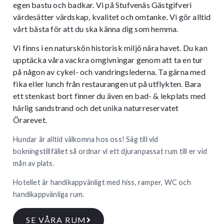
egen bastu och badkar. Vi på Stufvenäs Gästgifveri
värdesätter värdskap, kvalitet och omtanke. Vi gör alltid
vårt bästa för att du ska känna dig som hemma.
Vi finns i en naturskön historisk miljö nära havet. Du kan
upptäcka våra vackra omgivningar genom att ta en tur
på någon av cykel- och vandringslederna. Ta gärna med
fika eller lunch från restaurangen ut på utflykten. Bara
ett stenkast bort finner du även en bad- & lekplats med
härlig sandstrand och det unika naturreservatet
Örarevet.
Hundar är alltid välkomna hos oss! Säg till vid
bokningstillfället så ordnar vi ett djuranpassat rum till er vid
mån av plats.
Hotellet är handikappvänligt med hiss, ramper, WC och
handikappvänliga rum.
SE VÅRA RUM