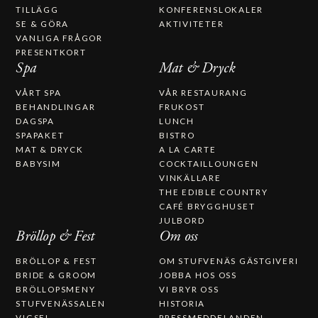
TILLÄGG
KONFERENSLOKALER
SE & GÖRA
AKTIVITETER
VANLIGA FRÅGOR
PRESENTKORT
Spa
Mat & Dryck
VÅRT SPA
VÅR RESTAURANG
BEHANDLINGAR
FRUKOST
DAGSPA
LUNCH
SPAPAKET
BISTRO
MAT & DRYCK
A LA CARTE
BABYSIM
COCKTAILLOUNGEN
VINKÄLLARE
THE EDIBLE COUNTRY
CAFÉ BRYGGHUSET
JULBORD
Bröllop & Fest
Om oss
BRÖLLOP & FEST
OM STUFVENÄS GÄSTGIVERI
BRIDE & GROOM
JOBBA HOS OSS
BRÖLLOPSMENY
VI BRYR OSS
STUFVENÄSSALEN
HISTORIA
VIGSEL
PRESSMEDDELANDEN