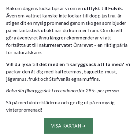
Bakom dagens lucka tipsar vi om en
utflykt till Fulvik
.
Även om vattnet kanske inte lockar till dopp just nu, är
stigen dit en mysig promenad genom skogen som bjuder
på en fantastisk utsikt när du kommer fram. Om du vill
göra äventyret ännu längre rekommenderar vi att
fortsätta ut till naturreservatet Örarevet – en riktig pärla
för naturälskare.
Vill du lyxa till det med en fikaryggsäck att ta med?
Vi
packar den åt dig med kaffetermos, baguette, must,
jägarsnus, frukt och Stufvenäs egna muffins.
Boka din fikaryggsäck i receptionen för 295:- per person.
Så på med vinterkläderna och ge dig ut på en mysig
vinterpromenad!
VISA KARTAN ➜