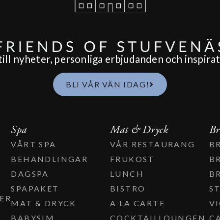
ll nyheter, personliga erbjudanden och inspirati
BLI VÅR VÄN IDAG!
Spa
Mat & Dryck
Br
VÅRT SPA
VÅR RESTAURANG
B
BEHANDLINGAR
FRUKOST
B
DAGSPA
LUNCH
B
T
SPAPAKET
BISTRO
S
ER
MAT & DRYCK
A LA CARTE
V
BABYSIM
COCKTAILLOUNGEN
C