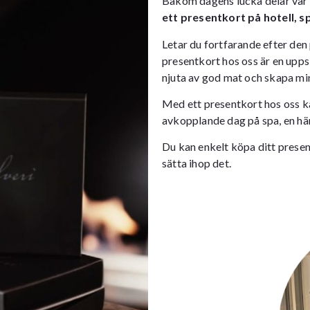
Bakom dagens lucka delar vår n
ett presentkort på hotell, 
Letar du fortfarande efter den 
presentkort hos oss är en upps
njuta av god mat och skapa min
Med ett presentkort hos oss kan
avkopplande dag på spa, en här
Du kan enkelt köpa ditt presen
sätta ihop det.