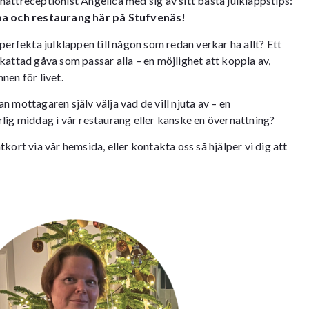
attreceptionist Angelica med sig av sitt bästa julklappstips:
spa och restaurang här på Stufvenäs!
perfekta julklappen till någon som redan verkar ha allt? Ett
kattad gåva som passar alla – en möjlighet att koppla av,
nen för livet.
 mottagaren själv välja vad de vill njuta av – en
lig middag i vår restaurang eller kanske en övernattning?
tkort via vår
hemsida
, eller kontakta oss så hjälper vi dig att