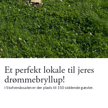
Et perfekt lokale til jeres
drømmebryllup!
I Stufvenässalen er der plads til 150 siddende gæster.
Lokalet giver jer stor fleksibilitet og muligheder for et
vellykket arrangement – både småt og stort. I tilknytning
til lokalet findes også vores cocktaillounge og bar med en