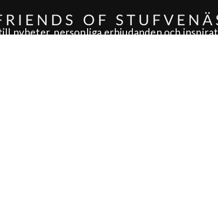
ll nyheter, personliga erbjudanden och inspirati
BLI VÅR VÄN IDAG!
Spa
Mat & Dryck
Br
VÅRT SPA
VÅR RESTAURANG
B
BEHANDLINGAR
FRUKOST
B
DAGSPA
LUNCH
B
T
SPAPAKET
BISTRO
S
ER
MAT & DRYCK
A LA CARTE
V
BABYSIM
COCKTAILLOUNGEN
C
VINKÄLLARE