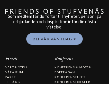
Som medlem får du förtur till nyheter, personliga
erbjudanden och inspiration inför din nästa
vistelse.
BLI VÅR VÄN IDAG!
Hotell
Konferens
VÅRT HOTELL
KONFERENS & MÖTEN
VÅRA RUM
FÖRFRÅGAN
PAKET
KONFERENSPAKET
TILLÄGG
KONFERENSLOKALER
SE & GÖRA
AKTIVITETER
VANLIGA FRÅGOR
PRESENTKORT
Spa
Mat & Dryck