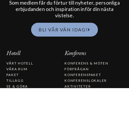
Som medlem får du förtur till nyheter, personliga
erbjudanden och inspiration inför din nästa
vistelse.
BLI VÅR VÄN IDAG!
Hotell
Konferens
VÅRT HOTELL
KONFERENS & MÖTEN
VÅRA RUM
FÖRFRÅGAN
PAKET
KONFERENSPAKET
TILLÄGG
KONFERENSLOKALER
SE & GÖRA
AKTIVITETER
VANLIGA FRÅGOR
PRESENTKORT
Spa
Mat & Dryck
VÅRT SPA
VÅR RESTAURANG
BEHANDLINGAR
FRUKOST
DAGSPA
LUNCH