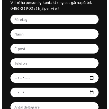
Vill ni ha personlig kontakt ring oss gärna på tel.
0486-219 00
så hjälper vi er!