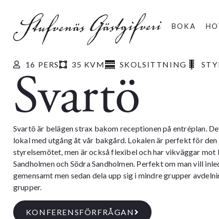
BOKA
HO
16 PERS
35 KVM
SKOLSITTNING
STY
Svartö
Svartö är belägen strax bakom receptionen på entréplan. Det 
lokal med utgång åt vår bakgård. Lokalen är perfekt för den l
styrelsemötet, men är också flexibel och har vikväggar mot
Sandholmen och Södra Sandholmen. Perfekt om man vill inl
gemensamt men sedan dela upp sig i mindre grupper avdelning
grupper.
KONFERENSFÖRFRÅGAN