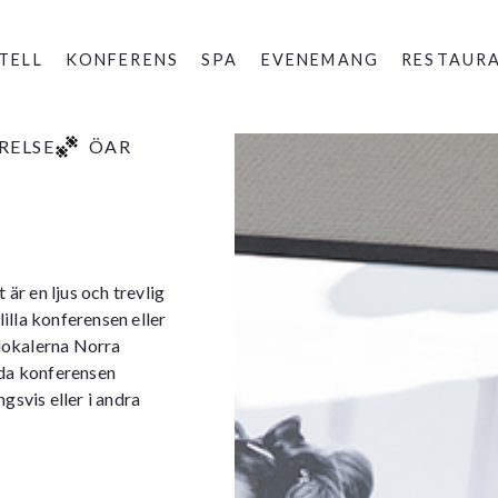
TELL
KONFERENS
SPA
EVENEMANG
RESTAUR
RELSE
ÖAR
är en ljus och trevlig
illa konferensen eller
 lokalerna Norra
eda konferensen
svis eller i andra