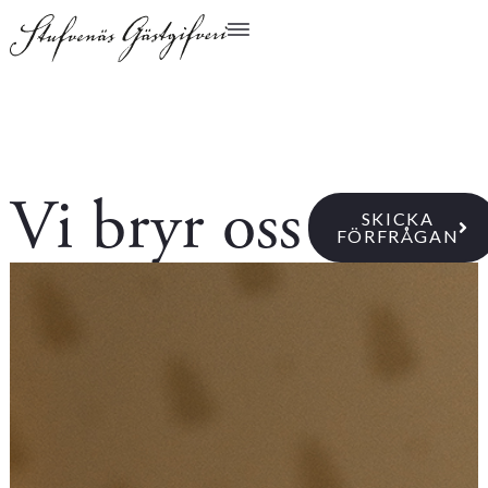
Vi bryr oss
SKICKA
FÖRFRÅGAN