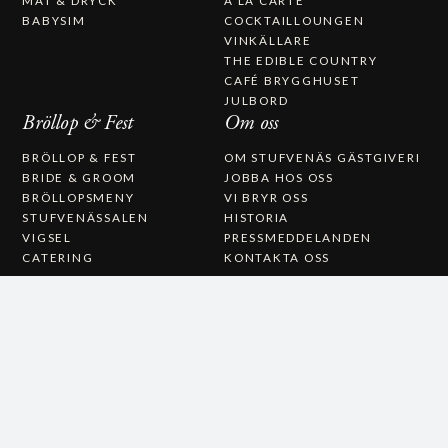
BABYSIM
COCKTAILLOUNGEN
VINKÄLLARE
THE EDIBLE COUNTRY
CAFÉ BRYGGHUSET
JULBORD
Bröllop & Fest
Om oss
BRÖLLOP & FEST
OM STUFVENÄS GÄSTGIVERI
BRIDE & GROOM
JOBBA HOS OSS
BRÖLLOPSMENY
VI BRYR OSS
STUFVENÄSSALEN
HISTORIA
VIGSEL
PRESSMEDDELANDEN
CATERING
KONTAKTA OSS
STUFVENÄS GÄSTGIFVERI
STUVENÄSVÄGEN 1
385 97 SÖDERÅKRA
(+46)0486-21900
INFO@STUFVENAS.SE
FACEBOOK