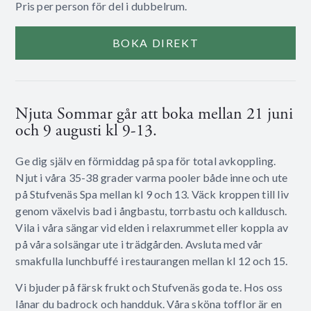
Pris per person för del i dubbelrum.
BOKA DIREKT
Njuta Sommar går att boka mellan 21 juni
och 9 augusti kl 9-13.
Ge dig själv en förmiddag på spa för total avkoppling.
Njut i våra 35-38 grader varma pooler både inne och ute
på Stufvenäs Spa mellan kl 9 och 13. Väck kroppen till liv
genom växelvis bad i ångbastu, torrbastu och kalldusch.
Vila i våra sängar vid elden i relaxrummet eller koppla av
på våra solsängar ute i trädgården. Avsluta med vår
smakfulla lunchbuffé i restaurangen mellan kl 12 och 15.
Vi bjuder på färsk frukt och Stufvenäs goda te. Hos oss
lånar du badrock och handduk. Våra sköna tofflor är en