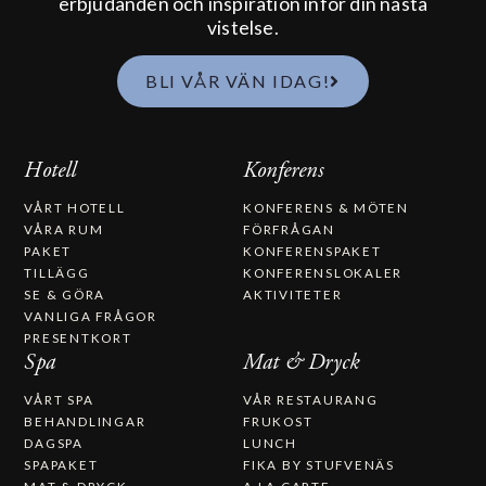
erbjudanden och inspiration inför din nästa
vistelse.
BLI VÅR VÄN IDAG!
Hotell
Konferens
VÅRT HOTELL
KONFERENS & MÖTEN
VÅRA RUM
FÖRFRÅGAN
PAKET
KONFERENSPAKET
TILLÄGG
KONFERENSLOKALER
SE & GÖRA
AKTIVITETER
VANLIGA FRÅGOR
PRESENTKORT
Spa
Mat & Dryck
VÅRT SPA
VÅR RESTAURANG
BEHANDLINGAR
FRUKOST
DAGSPA
LUNCH
SPAPAKET
FIKA BY STUFVENÄS
MAT & DRYCK
A LA CARTE