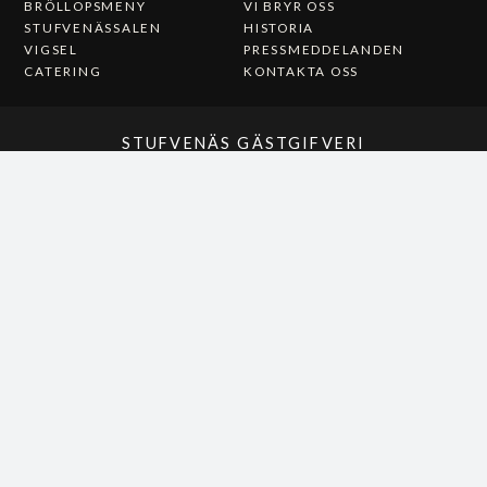
BRÖLLOPSMENY
VI BRYR OSS
STUFVENÄSSALEN
HISTORIA
VIGSEL
PRESSMEDDELANDEN
CATERING
KONTAKTA OSS
STUFVENÄS GÄSTGIFVERI
STUVENÄSVÄGEN 1
385 97 SÖDERÅKRA
(+46)0486-21900
INFO@STUFVENAS.SE
FACEBOOK
INSTAGRAM
Hos Stufvenäs Gästgifveri kan du alltid betala direkt,
betala senare eller dela upp köpet med Klarna.