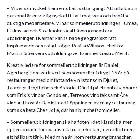
– Vi ser så mycket fram emot att sätta igång! Att utbilda sin
personal är en viktig nyckel till att motivera och behålla
duktiga medarbetare. Vi har sommelierutbildningen i Umeå,
Halmstad och Stockholm så att även genomföra
utbildningen i Kalmar känns både geografiskt rätt,
inspirerande och roligt, säger Rosita Wilsson, chef för
Martin & Serveras utbildningsverksamhet GastroMerit.
Kreativ ledare för sommelierutbildningen är Daniel
Agerberg, som varit verksam sommelier i drygt 15 år på
restauranger med omfattande vinlistor som Djuret,
Teatergrillen/Riche och Astoria. Därtill på ett antal vinbarer
som Erik´s vinbar Gondolen, Terrenos vinotek samt Åre
vinbar. I höst är Daniel med i öppningen av en ny restaurang
som ska heta Chez Jolie, där han blir chefsommelier.
– Sommelierutbildningen ska ha foten i det klassiska, men
öppensinnade för nya distrikt och tekniker, men alltid med
ett hållbart tänk. Med mina år inom restaurangbranschen,