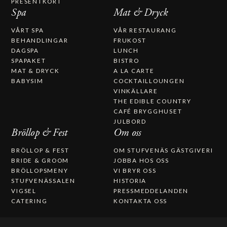
PRESENTKORT
Spa
Mat & Dryck
VÅRT SPA
VÅR RESTAURANG
BEHANDLINGAR
FRUKOST
DAGSPA
LUNCH
SPAPAKET
BISTRO
MAT & DRYCK
A LA CARTE
BABYSIM
COCKTAILLOUNGEN
VINKÄLLARE
THE EDIBLE COUNTRY
CAFÉ BRYGGHUSET
JULBORD
Bröllop & Fest
Om oss
BRÖLLOP & FEST
OM STUFVENÄS GÄSTGIVERI
BRIDE & GROOM
JOBBA HOS OSS
BRÖLLOPSMENY
VI BRYR OSS
STUFVENÄSSALEN
HISTORIA
VIGSEL
PRESSMEDDELANDEN
CATERING
KONTAKTA OSS