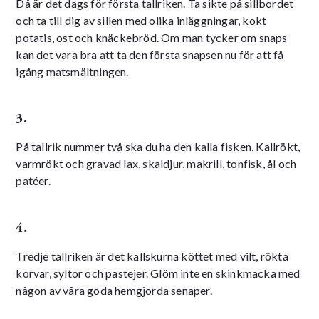
Då är det dags för första tallriken. Ta sikte på sillbordet
och ta till dig av sillen med olika inläggningar, kokt
potatis, ost och knäckebröd. Om man tycker om snaps
kan det vara bra att ta den första snapsen nu för att få
igång matsmältningen.
3.
På tallrik nummer två ska du ha den kalla fisken. Kallrökt,
varmrökt och gravad lax, skaldjur, makrill, tonfisk, ål och
patéer.
4.
Tredje tallriken är det kallskurna köttet med vilt, rökta
korvar, syltor och pastejer. Glöm inte en skinkmacka med
någon av våra goda hemgjorda senaper.