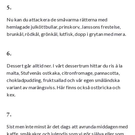
5.
Nu kan du attackera de småvarma rätterna med
hemlagade julköttbullar, prinskorv, Janssons frestelse,
brunkål, rödkål, grönkål, lutfisk, dopp i grytan med mera.
6.
Dessert går alltid ner. I vårt dessertrum hittar du ris à la
malta, Stufvenäs ostkaka, citronfromage, pannacotta,
chokladpudding, fruktsallad och vår egen småländska
variant av marängsviss. Här finns också ostbricka och
kex.
7.
Sist men inte minst är det dags att avrunda middagen med
kaffe, småkakor och julgodis som vi gör själva eller som