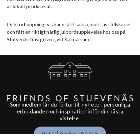
är lokalt producerat.
Och förhoppningsvis har ni ätit sakta, njutit av sällskapet
och fått en riktigt härlig julbordsupplevelse hos oss på
Stufvenäs Gästgifveri, vid Kalmarsund.
Som medlem får du förtur till nyheter, personliga
erbjudanden och inspiration inför din nästa
vistelse.
BLI VÅR VÄN IDAG!