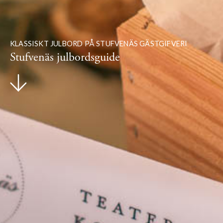
KLASSISKT JULBORD PÅ STUFVENÄS GÄSTGIFVERI
Stufvenäs julbordsguide