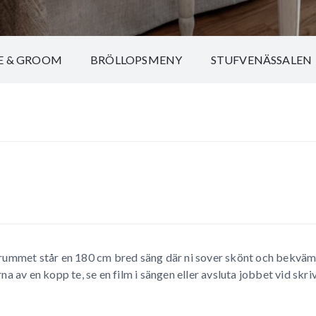
E & GROOM
BRÖLLOPSMENY
STUFVENÄSSALEN
 rummet står en 180 cm bred säng där ni sover skönt och bekvämt
na av en kopp te, se en film i sängen eller avsluta jobbet vid skr