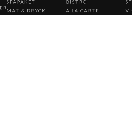
SPAPAKET
BISTRO
S
ER
MAT & DRYCK
A LA CARTE
V
BABYSIM
COCKTAILLOUNGEN
C
VINKÄLLARE
THE EDIBLE
COUNTRY
CAFÉ BRYGGHUSET
JULBORD
INFO@STUFVENAS.SE
FACEBOOK
I