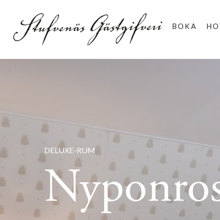
BOKA
HO
DELUXE-RUM
Nyponro