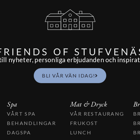
ll nyheter, personliga erbjudanden och inspirati
BLI VÅR VÄN IDAG!
Spa
Mat & Dryck
Br
VÅRT SPA
VÅR RESTAURANG
B
BEHANDLINGAR
FRUKOST
B
DAGSPA
LUNCH
B
T