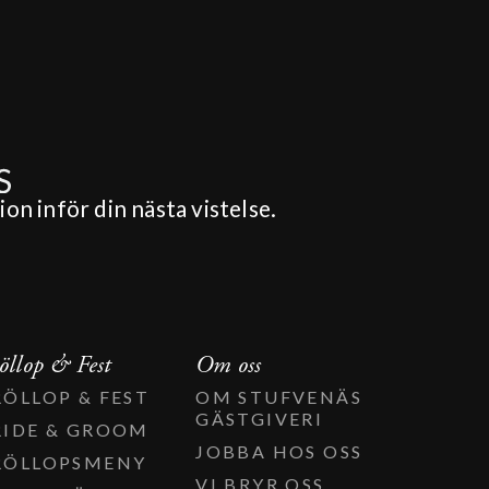
on inför din nästa vistelse.
öllop & Fest
Om oss
RÖLLOP & FEST
OM STUFVENÄS
GÄSTGIVERI
RIDE & GROOM
JOBBA HOS OSS
RÖLLOPSMENY
VI BRYR OSS