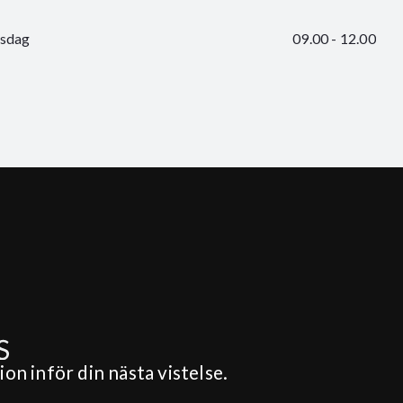
sdag
09.00 - 12.00
on inför din nästa vistelse.