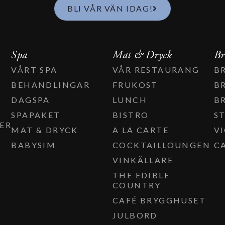
BLI VÅR VÄN IDAG!
Spa
Mat & Dryck
Br
VÅRT SPA
VÅR RESTAURANG
B
BEHANDLINGAR
FRUKOST
B
DAGSPA
LUNCH
B
T
SPAPAKET
BISTRO
S
ER
MAT & DRYCK
A LA CARTE
V
BABYSIM
COCKTAILLOUNGEN
C
VINKÄLLARE
THE EDIBLE
COUNTRY
CAFÉ BRYGGHUSET
JULBORD