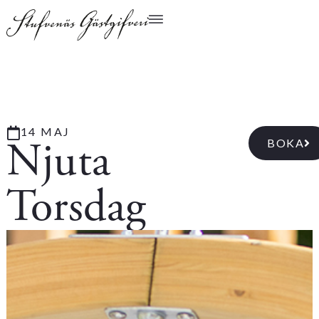
14 MAJ
Njuta
BOKA
Torsdag