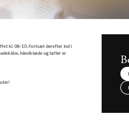
t kl. 08-10. Fortsæt derefter ind i
f badekåbe, håndklæde og tøfler er
B
uter!