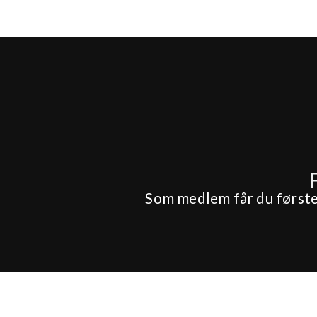
Som medlem får du førstepr
Hotel
Konference