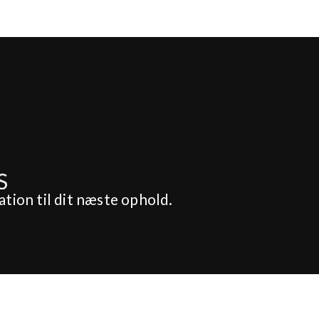
ation til dit næste ophold.
yllup & Fest
Om os