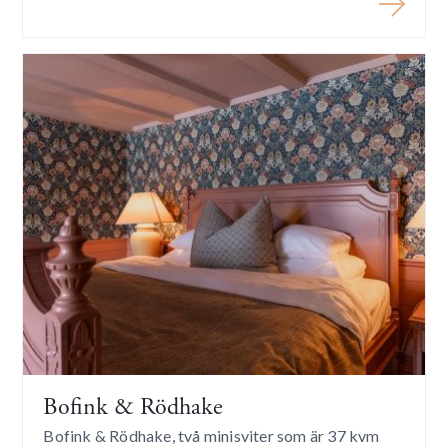
Bofink & Rödhake
Bofink & Rödhake, två minisviter som är 37 kvm