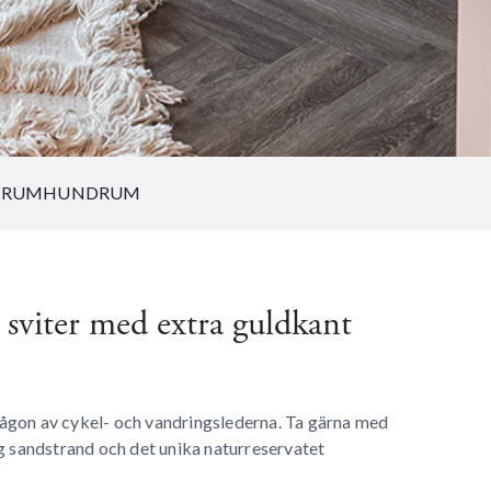
LRUM
HUNDRUM
a sviter med extra guldkant
 någon av cykel- och vandringslederna. Ta gärna med
lig sandstrand och det unika naturreservatet