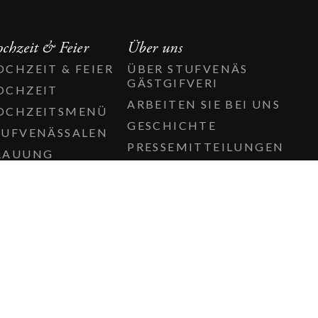
chzeit & Feier
Über uns
OCHZEIT & FEIER
ÜBER STUFVENÄS
GÄSTGIFVERI
OCHZEIT
ARBEITEN SIE BEI UNS
OCHZEITSMENÜ
GESCHICHTE
TUFVENÄSSALEN
PRESSEMITTEILUNGEN
RAUUNG
KONTAKTIEREN SIE
ATERING
UNS