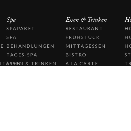
Spa
Essen & Trinken
Ho
SPAPAKET
RESTAURANT
H
SPA
FRÜHSTÜCK
H
TE
BEHANDLUNGEN
MITTAGESSEN
H
TAGES-SPA
BISTRO
S
ITÄTEN
ESSEN & TRINKEN
A LA CARTE
T
BABYSCHWIMMEN
COCKTAIL-LOUNGE
C
WEINKELLER
THE EDIBLE
COUNTRY
CAFÉ BRYGGHUSET
WEIHNACHTSBUFFET
AN DER
KALMARSUND