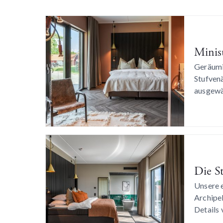
Minis
Geräumi
Stufven
ausgewä
Die St
Unsere 
Archipe
Details 