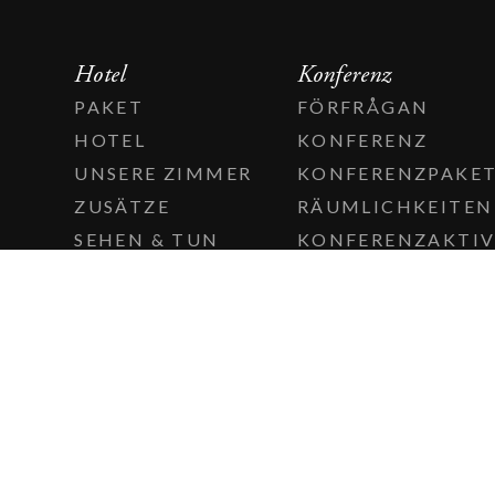
Hotel
Konferenz
PAKET
FÖRFRÅGAN
HOTEL
KONFERENZ
UNSERE ZIMMER
KONFERENZPAKE
ZUSÄTZE
RÄUMLICHKEITEN
SEHEN & TUN
KONFERENZAKTIV
HÄUFIG GESTELLTE
FRAGEN
GESCHENKGUTSCHEIN
FÜR HOTEL, SPA &
RESTAURANT