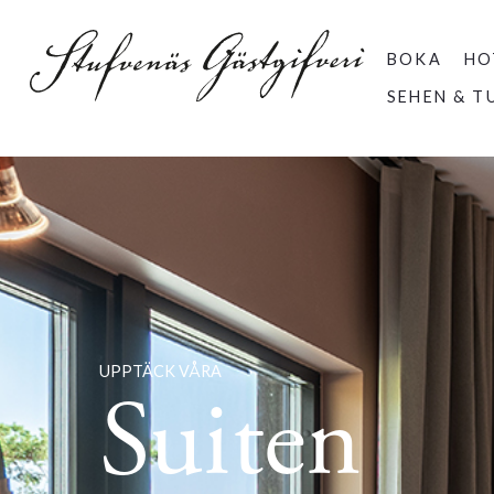
BOKA
HO
SEHEN & T
UPPTÄCK VÅRA
Suiten