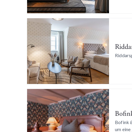
Ridda
Riddars
Bofin
Bofink &
um eine