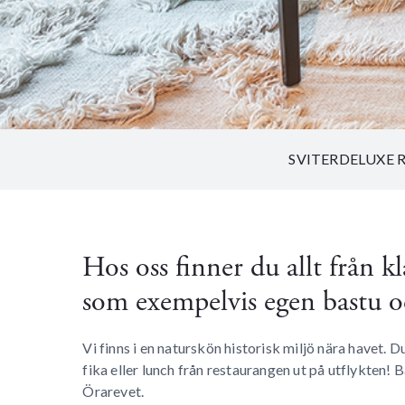
SVITER
DELUXE 
Hos oss finner du allt från k
som exempelvis egen bastu oc
Vi finns i en naturskön historisk miljö nära havet
fika eller lunch från restaurangen ut på utflykten!
Örarevet.