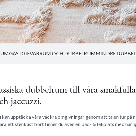
RUM
GÄSTGIFVARRUM OCH DUBBELRUM
MINDRE DUBBE
lassiska dubbelrum till våra smakfull
h jaccuzzi.
. Du kan upptäcka våra vackra omgivningar genom att ta en tur på
 Bara ett stenkast bort finner du även en bad- & lekplats med här