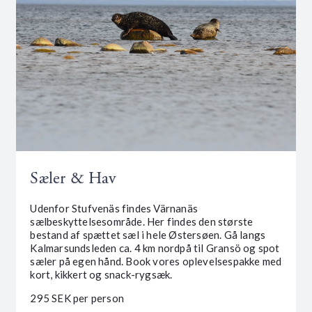
Sæler & Hav
Udenfor Stufvenäs findes Värnanäs
sælbeskyttelsesområde. Her findes den største
bestand af spættet sæl i hele Østersøen. Gå langs
Kalmarsundsleden ca. 4 km nordpå til Gransö og spot
sæler på egen hånd. Book vores oplevelsespakke med
kort, kikkert og snack-rygsæk.
295 SEK per person