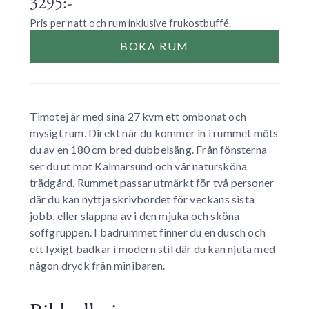
3295:-
Pris per natt och rum inklusive frukostbuffé.
BOKA RUM
Timotej är med sina 27 kvm ett ombonat och
mysigt rum. Direkt när du kommer in i rummet möts
du av en 180 cm bred dubbelsäng. Från fönsterna
ser du ut mot Kalmarsund och vår natursköna
trädgård. Rummet passar utmärkt för två personer
där du kan nyttja skrivbordet för veckans sista
jobb, eller slappna av i den mjuka och sköna
soffgruppen. I badrummet finner du en dusch och
ett lyxigt badkar i modern stil där du kan njuta med
någon dryck från minibaren.