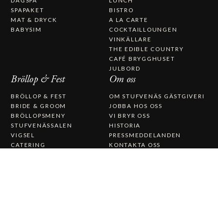
DAGSPA
LUNCH
SPAPAKET
BISTRO
MAT & DRYCK
A LA CARTE
BABYSIM
COCKTAILLOUNGEN
VINKÄLLARE
THE EDIBLE COUNTRY
CAFÉ BRYGGHUSET
JULBORD
Bröllop & Fest
Om oss
BRÖLLOP & FEST
OM STUFVENÄS GÄSTGIVERI
BRIDE & GROOM
JOBBA HOS OSS
BRÖLLOPSMENY
VI BRYR OSS
STUFVENÄSSALEN
HISTORIA
VIGSEL
PRESSMEDDELANDEN
CATERING
KONTAKTA OSS
STUFVENÄS GÄSTGIFVERI
STUVENÄSVÄGEN 1
385 97 SÖDERÅKRA
(+46)0486-21900