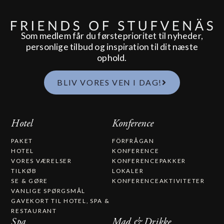
Som medlem får du førsteprioritet til nyheder,
personlige tilbud og inspiration til dit næste
ophold.
BLIV VORES VEN I DAG!
Hotel
Konference
PAKET
FÖRFRÅGAN
HOTEL
KONFERENCE
VORES VÆRELSER
KONFERENCEPAKKER
TILKØB
LOKALER
SE & GØRE
KONFERENCEAKTIVITETER
VANLIGE SPØRGSMÅL
GAVEKORT TIL HOTEL, SPA &
RESTAURANT​
Spa
Mad & Drikke