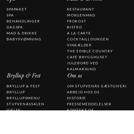
SPAPAKET
RESTAURANT
SPA
MORGENMAD
BEHANDLINGER
FROKOST
DAGSPA
BISTRO
MAD & DRIKKE
A LA CARTE
BABYSVØMNING
COCKTAILLOUNGEN
VINKÆLDER
THE EDIBLE COUNTRY
CAFÉ BRYGGHUSET
JULEBORD VED
KALMARSUND
Bryllup & Fest
Om os
BRYLLUP & FEST
OM STUFVENÄS GÆSTGIVERI
BRYLLUP
ARBEJD HOS OS
BRYLLUPSMENU
HISTORIE
STUFVENÄSSALEN
PRESSEMEDDELELSER
VIELSE
KONTAKT OS
CATERING