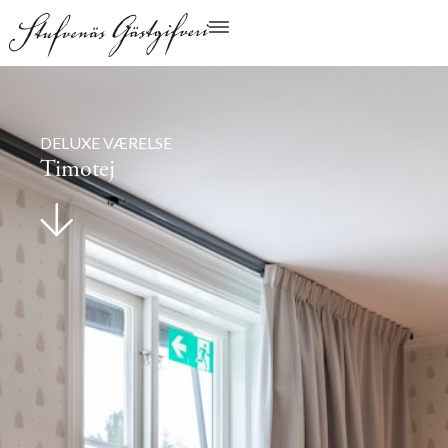
DELUXE VÆRELSE
Timotej