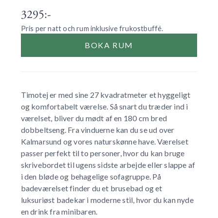
3295:-
Pris per natt och rum inklusive frukostbuffé.
BOKA RUM
Timotej er med sine 27 kvadratmeter et hyggeligt
og komfortabelt værelse. Så snart du træder ind i
værelset, bliver du mødt af en 180 cm bred
dobbeltseng. Fra vinduerne kan du se ud over
Kalmarsund og vores naturskønne have. Værelset
passer perfekt til to personer, hvor du kan bruge
skrivebordet til ugens sidste arbejde eller slappe af
i den bløde og behagelige sofagruppe. På
badeværelset finder du et brusebad og et
luksuriøst badekar i moderne stil, hvor du kan nyde
en drink fra minibaren.