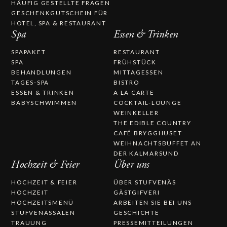
HÄUFIG GESTELLTE FRAGEN
GESCHENKGUTSCHEIN FÜR
HOTEL, SPA & RESTAURANT
Spa
Essen & Trinken
SPAPAKET
RESTAURANT
SPA
FRÜHSTÜCK
BEHANDLUNGEN
MITTAGESSEN
TAGES-SPA
BISTRO
ESSEN & TRINKEN
A LA CARTE
BABYSCHWIMMEN
COCKTAIL-LOUNGE
WEINKELLER
THE EDIBLE COUNTRY
CAFÉ BRYGGHUSET
WEIHNACHTSBUFFET AN
DER KALMARSUND
Hochzeit & Feier
Über uns
HOCHZEIT & FEIER
ÜBER STUFVENÄS
HOCHZEIT
GÄSTGIFVERI
HOCHZEITSMENÜ
ARBEITEN SIE BEI UNS
STUFVENÄSSALEN
GESCHICHTE
TRAUUNG
PRESSEMITTEILUNGEN