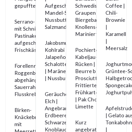
gepufftem Reis
Aufgeschlagene
Schwedische
Coffee |
Mandel-Sahne |
Graupen |
Chili-
Nussbutter |
Biergebackener
Brownie
Serrano-Kruste
Salzmandel
Knollensellerie |
|
mit Schnittlauch,
Marinierter Rettich
Karamell
Pastinake &
|
aufgeschlagener
Jakobsmuschel |
Meersalz
Frischkäse
Kohlrabi |
Pochierter
Jalapeño |
Kabeljau-
Schalottencreme
Rücken |
Joghurtmou
Forellenrogen auf
| Maränenrogen
Beurre blanc |
Grüntee-So
Roggenbrot mit
| Nussbutter
Prosciutto |
Halbgetro
abgehängtem
Frittierte
Spongecake
Sauerrahm &
Frühkartoffeln
Joghurtpul
Flusskrebsschwänzen
Geräucherter
| Pak Choi |
Elch |
Limette
Angebrannte
Apfelstrud
Birken-
Erdbeeren |
| Gelato au
Knäckebrot
Schwarzer
Kurz
Tonkaboh
mit
Knoblauch |
angebratener
|
Meerrettich-