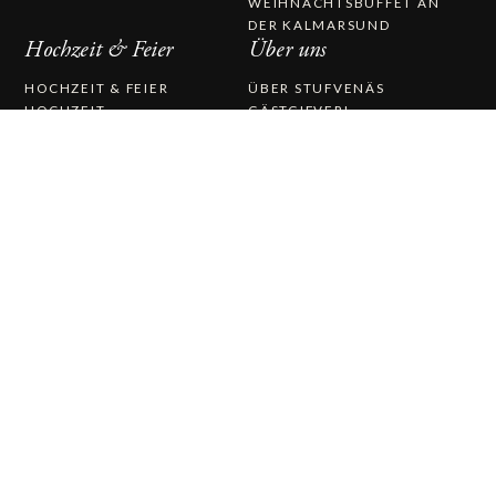
WEIHNACHTSBUFFET AN
DER KALMARSUND
Hochzeit & Feier
Über uns
HOCHZEIT & FEIER
ÜBER STUFVENÄS
HOCHZEIT
GÄSTGIFVERI
HOCHZEITSMENÜ
ARBEITEN SIE BEI UNS
STUFVENÄSSALEN
GESCHICHTE
TRAUUNG
PRESSEMITTEILUNGEN
CATERING
KONTAKTIEREN SIE UNS
STUFVENÄS GÄSTGIFVERI
STUVENÄSVÄGEN 1
385 97 SÖDERÅKRA
(+46)0486-21900
INFO@STUFVENAS.SE
FACEBOOK
INSTAGRAM