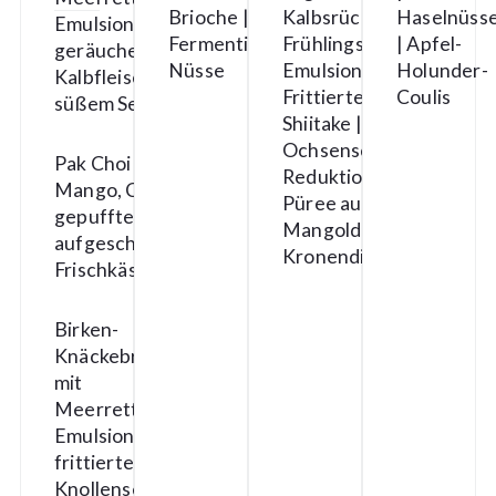
Brioche |
Kalbsrücken |
Haselnüss
Emulsion,
Fermentierte
Frühlingszwiebel-
| Apfel-
geräuchertem
Nüsse
Emulsion |
Holunder-
Kalbfleisch &
Frittierter
Coulis
süßem Senf
Shiitake |
Ochsenschwanz-
Pak Choi mit
Reduktion |
Mango, Chili,
Püree aus
gepufftem Reis &
Mangold &
aufgeschlagenem
Kronendill
Frischkäse
Birken-
Knäckebrot
mit
Meerrettich-
Emulsion,
frittierter
Knollensellerie