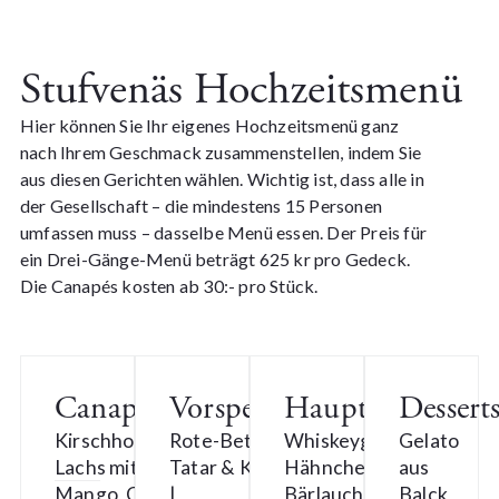
Stufvenäs Hochzeitsmenü
Hier können Sie Ihr eigenes Hochzeitsmenü ganz
nach Ihrem Geschmack zusammenstellen, indem Sie
aus diesen Gerichten wählen. Wichtig ist, dass alle in
der Gesellschaft – die mindestens 15 Personen
umfassen muss – dasselbe Menü essen. Der Preis für
ein Drei-Gänge-Menü beträgt 625 kr pro Gedeck.
Die Canapés kosten ab 30:- pro Stück.
Canapés
Vorspeisen
Hauptgerichte
Dessert
Kirschholzgeräucherter
Rote-Bete-
Whiskeygeräucherte
Gelato
Lachs mit Pak Choi,
Tatar & Kirsche
Hähnchenbrust |
aus
Mango, Chili &
|
Bärlauch-Velouté |
Balck