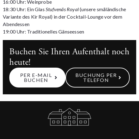
16:00 Uhr: Weinprobe
18:30 Uhr: Ein Glas
Stufvenäs Royal
(unsere småländische
Variante des Kir Royal) in der Cocktail-Lounge vor dem
Abendessen
19:00 Uhr: Traditionelles Gänseessen
Buchen Sie Ihren Aufenthalt noch
heute!
PER E-MAIL
BUCHUNG PER
BUCHEN
TELEFON