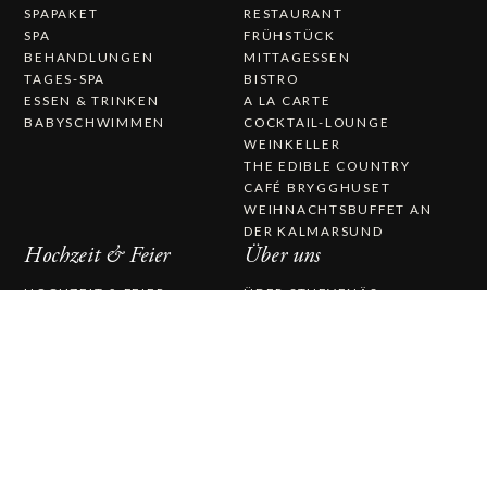
SPAPAKET
RESTAURANT
SPA
FRÜHSTÜCK
BEHANDLUNGEN
MITTAGESSEN
TAGES-SPA
BISTRO
ESSEN & TRINKEN
A LA CARTE
BABYSCHWIMMEN
COCKTAIL-LOUNGE
WEINKELLER
THE EDIBLE COUNTRY
CAFÉ BRYGGHUSET
WEIHNACHTSBUFFET AN
DER KALMARSUND
Hochzeit & Feier
Über uns
HOCHZEIT & FEIER
ÜBER STUFVENÄS
HOCHZEIT
GÄSTGIFVERI
HOCHZEITSMENÜ
ARBEITEN SIE BEI UNS
STUFVENÄSSALEN
GESCHICHTE
TRAUUNG
PRESSEMITTEILUNGEN
CATERING
KONTAKTIEREN SIE UNS
STUFVENÄS GÄSTGIFVERI