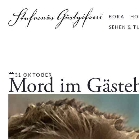
BOKA
HO
SEHEN & T
31 OKTOBER
Mord im Gäste