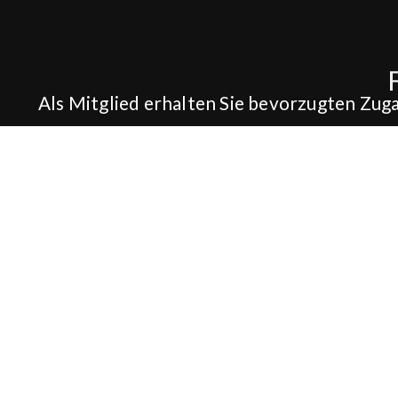
Als Mitglied erhalten Sie bevorzugten Zug
Hotel
Konferenz
PAKET
FÖRFRÅGAN
HOTEL
KONFERENZ
UNSERE ZIMMER
KONFERENZPAKE
ZUSÄTZE
RÄUMLICHKEITEN
SEHEN & TUN
KONFERENZAKTIV
HÄUFIG GESTELLTE