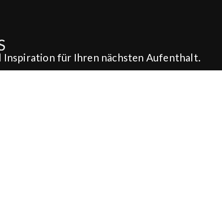
Inspiration für Ihren nächsten Aufenthalt.
chzeit & Feier
Über uns
OCHZEIT & FEIER
ÜBER STUFVENÄS
GÄSTGIFVERI
OCHZEIT
ARBEITEN SIE BEI UNS
OCHZEITSMENÜ
GESCHICHTE
TUFVENÄSSALEN
PRESSEMITTEILUNGEN
RAUUNG
KONTAKTIEREN SIE
ATERING