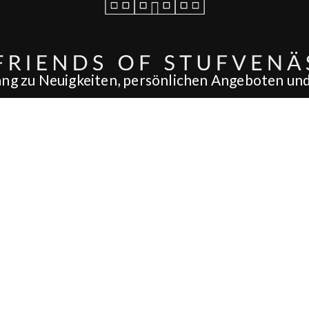
ang zu Neuigkeiten, persönlichen Angeboten und 
WERDEN SIE NOCH HEUTE UNSER FREUND!
Spa
Essen & Trinken
Ho
SPAPAKET
RESTAURANT
H
SPA
FRÜHSTÜCK
H
TE
BEHANDLUNGEN
MITTAGESSEN
H
TAGES-SPA
BISTRO
S
ITÄTEN
ESSEN & TRINKEN
A LA CARTE
T
BABYSCHWIMMEN
COCKTAIL-LOUNGE
C