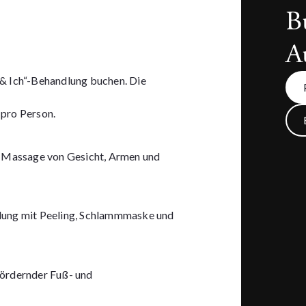
B
A
u & Ich“-Behandlung buchen. Die
pro Person.
d Massage von Gesicht, Armen und
lung mit Peeling, Schlammmaske und
fördernder Fuß- und