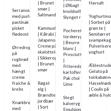
| Brunet
Havsalt
| Ølbagt
smør |
Serranoskinke
knoldselleri |
Saltmandler
med purløg,
Yoghurtmo
Slynget radise
pastinak &
| Sorbet på
pisket
Kammusling
grøn te |
Pocheret
flødeost
| Kålrabi |
Semitørret
torskeryg
Jalapeno |
svampekag
| Beurre
Creme på
Pulveriser
Ørredrogn
blanc |
skalotteløg
yoghurt
på
Prosciutto
| Sikkerogn
rugbrød
|
| Brunet
med
Æblestrude
Friterede
smør
hængt
Gelato på
kartofler |
creme
tonkabønne
Pak choi |
fraiche &
Røget
Hasselnød
Lime
krebs
elg |
| Coulis på
Brændte
æble & hyl
Stegt
jordbær
Knækbrød på birk
kalveryg |
| Sort
med
Emulsion