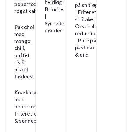
hvidløg |
peberrodsemulsion,
på snitløg
Brioche
røget kalv & sennep
| Friteret
|
shiitake |
Syrnede
Oksehale-
Pak choi
nødder
reduktion
med
| Puré på
mango,
pastinak
chili,
& dild
puffet
ris &
pisket
flødeost
Knækbrød på birk
med
peberrodsemulsion,
friteret knoldselleri
& sennep