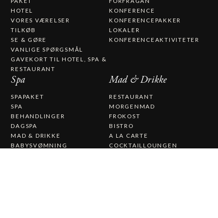
PAKET
FÖRFRÅGAN
HOTEL
KONFERENCE
VORES VÆRELSER
KONFERENCEPAKKER
TILKØB
LOKALER
SE & GØRE
KONFERENCEAKTIVITETER
VANLIGE SPØRGSMÅL
GAVEKORT TIL HOTEL, SPA &
RESTAURANT​
Spa
Mad & Drikke
SPAPAKET
RESTAURANT
SPA
MORGENMAD
BEHANDLINGER
FROKOST
DAGSPA
BISTRO
MAD & DRIKKE
A LA CARTE
BABYSVØMNING
COCKTAILLOUNGEN
VINKÆLDER
THE EDIBLE COUNTRY
CAFÉ BRYGGHUSET
JULEBORD VED
KALMARSUND
Bryllup & Fest
Om os