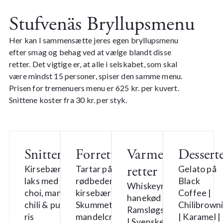
Stufvenäs Bryllupsmenu
Her kan I sammensætte jeres egen bryllupsmenu
efter smag og behag ved at vælge blandt disse
retter. Det vigtige er, at alle i selskabet, som skal
være mindst 15 personer, spiser den samme menu.
Prisen for tremenuers menu er 625 kr. per kuvert.
Snittene koster fra 30 kr. per styk.
Snitter
Forretter
Varme
Dessert
retter
Kirsebærrøget
Tartar på
Gelato på
laks med pak
rødbeder &
Black
Whiskeyrøget
choi, mango,
kirsebær |
Coffee |
hanekød |
chili & puffet
Skummet
Chilibrown
Ramsløgsvelouté
ris
mandelcreme
| Karamel |
| Svenske kerner