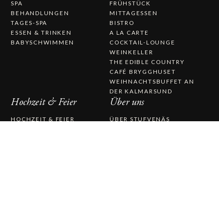
SPA
FRÜHSTÜCK
BEHANDLUNGEN
MITTAGESSEN
TAGES-SPA
BISTRO
ESSEN & TRINKEN
A LA CARTE
BABYSCHWIMMEN
COCKTAIL-LOUNGE
WEINKELLER
THE EDIBLE COUNTRY
CAFÉ BRYGGHUSET
WEIHNACHTSBUFFET AN
DER KALMARSUND
Hochzeit & Feier
Über uns
HOCHZEIT & FEIER
ÜBER STUFVENÄS
HOCHZEIT
GÄSTGIFVERI
HOCHZEITSMENÜ
ARBEITEN SIE BEI UNS
STUFVENÄSSALEN
GESCHICHTE
TRAUUNG
PRESSEMITTEILUNGEN
CATERING
KONTAKTIEREN SIE UNS
STUFVENÄS GÄSTGIFVERI
STUVENÄSVÄGEN 1