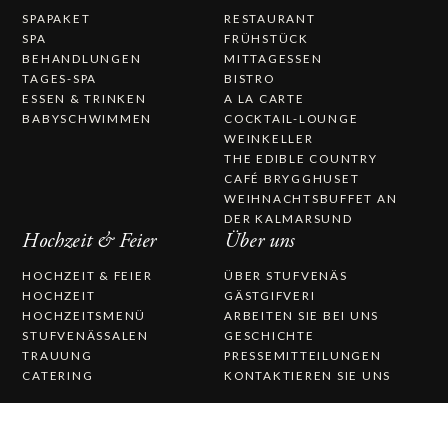
SPAPAKET
RESTAURANT
SPA
FRÜHSTÜCK
BEHANDLUNGEN
MITTAGESSEN
TAGES-SPA
BISTRO
ESSEN & TRINKEN
A LA CARTE
BABYSCHWIMMEN
COCKTAIL-LOUNGE
WEINKELLER
THE EDIBLE COUNTRY
CAFÉ BRYGGHUSET
WEIHNACHTSBUFFET AN
DER KALMARSUND
Hochzeit & Feier
Über uns
HOCHZEIT & FEIER
ÜBER STUFVENÄS
HOCHZEIT
GÄSTGIFVERI
HOCHZEITSMENÜ
ARBEITEN SIE BEI UNS
STUFVENÄSSALEN
GESCHICHTE
TRAUUNG
PRESSEMITTEILUNGEN
CATERING
KONTAKTIEREN SIE UNS
STUFVENÄS GÄSTGIFVERI