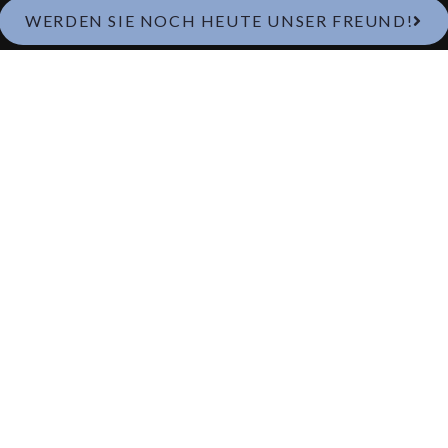
WERDEN SIE NOCH HEUTE UNSER FREUND!
Spa
Essen & Trinken
Ho
SPAPAKET
RESTAURANT
H
SPA
FRÜHSTÜCK
H
TE
BEHANDLUNGEN
MITTAGESSEN
H
TAGES-SPA
BISTRO
S
ITÄTEN
ESSEN & TRINKEN
A LA CARTE
T
BABYSCHWIMMEN
COCKTAIL-LOUNGE
C
WEINKELLER
THE EDIBLE
COUNTRY
CAFÉ BRYGGHUSET
WEIHNACHTSBUFFET