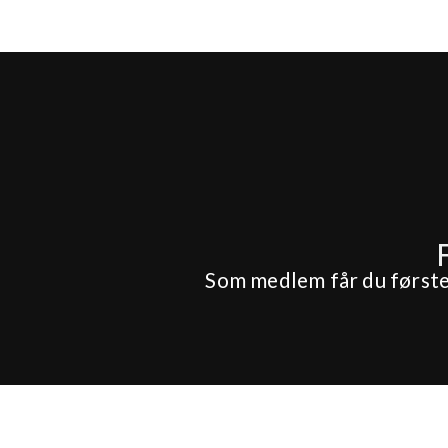
Som medlem får du førstepr
Hotel
Konference