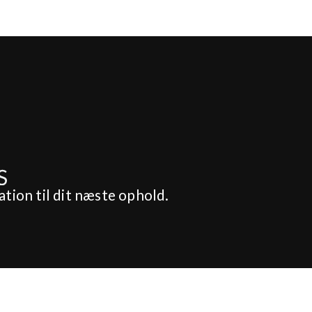
ation til dit næste ophold.
yllup & Fest
Om os