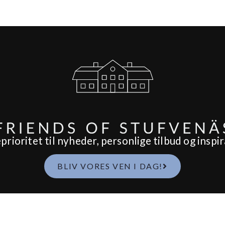
ioritet til nyheder, personlige tilbud og inspir
BLIV VORES VEN I DAG!
Spa
Mad & Drikke
Br