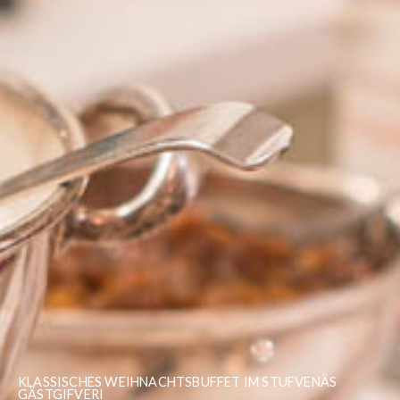
KLASSISCHES WEIHNACHTSBUFFET IM STUFVENÄS
GÄSTGIFVERI