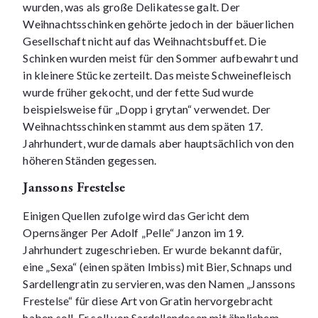
wurden, was als große Delikatesse galt. Der
Weihnachtsschinken gehörte jedoch in der bäuerlichen
Gesellschaft nicht auf das Weihnachtsbuffet. Die
Schinken wurden meist für den Sommer aufbewahrt und
in kleinere Stücke zerteilt. Das meiste Schweinefleisch
wurde früher gekocht, und der fette Sud wurde
beispielsweise für „Dopp i grytan“ verwendet. Der
Weihnachtsschinken stammt aus dem späten 17.
Jahrhundert, wurde damals aber hauptsächlich von den
höheren Ständen gegessen.
Janssons Frestelse
Einigen Quellen zufolge wird das Gericht dem
Opernsänger Per Adolf „Pelle“ Janzon im 19.
Jahrhundert zugeschrieben. Er wurde bekannt dafür,
eine „Sexa“ (einen späten Imbiss) mit Bier, Schnaps und
Sardellengratin zu servieren, was den Namen „Janssons
Frestelse“ für diese Art von Gratin hervorgebracht
haben soll. Er soll von Sardellendosen mit ähnlichem