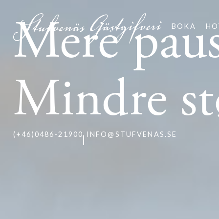
Mere paus
BOKA
HO
Mindre st
(+46)0486-21900
INFO@STUFVENAS.SE