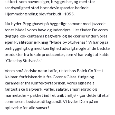
sikkert, som navnet siger, brygget her, og med stor
sandsynlighed stod brændevinspanden herinde.
Hjemmebrænding blev forbudt i 1855.
Nu byder Brygghuset på hyggeligt samvær med jazzede
toner både i vores have og indendørs. Her finder De
vores
dygtige køkkenteams bagværk og lækkerier under vores
egen kvalitetsmærkning ”Made by Stufvenäs”. Vi har også
omhyggeligt og med kærlighed udvalgt nogle af de bedste
produkter fra lokale producenter, som vi har valgt at kalde
”Close by Stufvenäs”.
Vores småländske naturkaffe, ristet hos Balck Coffee i
Kalmar, forfriskende is fra Grenna Glass, fudge og
karameller fra Konfektyrfabriken, vores egne helt
fantastiske bagværk, vafler, salater, smørrebrød og
marmelader – pakket ind i et unikt miljø – gør dette til et af
sommerens bedste udflugtsmål. Vi byder Dem på en
oplevelse for alle sanser!