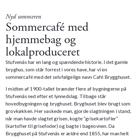
Nyd sommeren
Sommercafé med
hjemmebag og
lokalproduceret
Stufvenäs har en lang og spændende historie. I det gamle
bryghus, som står forrest i vores have, har vi en
sommercafé med det selvfølgelige navn Café Brygghuset.
I midten af 1900-tallet brænder flere af bygningerne på
Stufvenäs ned efter et lynnedslag.
Tilbage står
hovedbygningen og bryghuset. Bryghuset blev brugt som
grovkøkken. Her vaskede man, gjorde slagtningen i stand,
når man havde slagtet grisen, kogte “grisekartofler”
(kartofler til grisefoder) og bagte i bageovnen. Da
Brygghuset på Stufvenäs er ældre end 1855, har man helt