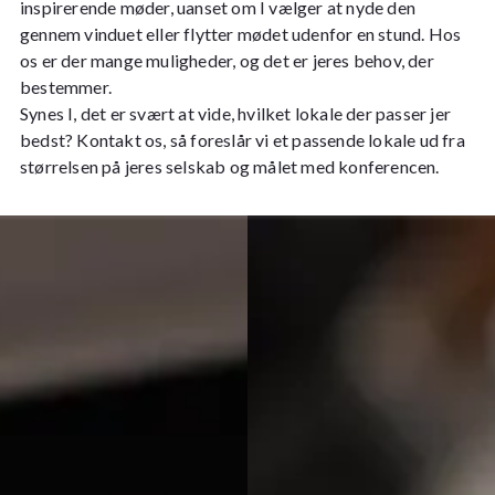
inspirerende møder, uanset om I vælger at nyde den
gennem vinduet eller flytter mødet udenfor en stund. Hos
os er der mange muligheder, og det er jeres behov, der
bestemmer.
Synes I, det er svært at vide, hvilket lokale der passer jer
bedst? Kontakt os, så foreslår vi et passende lokale ud fra
størrelsen på jeres selskab og målet med konferencen.