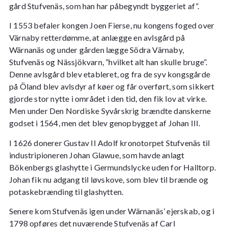
gård Stufvenäs, som han har påbegyndt byggeriet af”.
I 1553 befaler kongen Joen Fierse, nu kongens foged over
Värnaby retterdømme, at anlægge en avlsgård på
Wärnanäs og under gården lægge Södra Värnaby,
Stufvenäs og Nässjökvarn, ”hvilket alt han skulle bruge”.
Denne avlsgård blev etableret, og fra de syv kongsgårde
på Öland blev avlsdyr af køer og får overført, som sikkert
gjorde stor nytte i området i den tid, den fik lov at virke.
Men under Den Nordiske Syvårskrig
brændte danskerne
godset i 1564, men det blev genopbygget af Johan III.
I 1626 donerer Gustav II Adolf kronotorpet Stufvenäs til
industripioneren Johan Glawue, som havde anlagt
Bökenbergs glashytte i Germundslycke uden for Halltorp.
Johan fik nu adgang til løvskove, som blev til brænde og
potaskebrænding til glashytten.
Senere kom Stufvenäs igen under Wärnanäs’ ejerskab, og i
1798 opføres det nuværende Stufvenäs af Carl