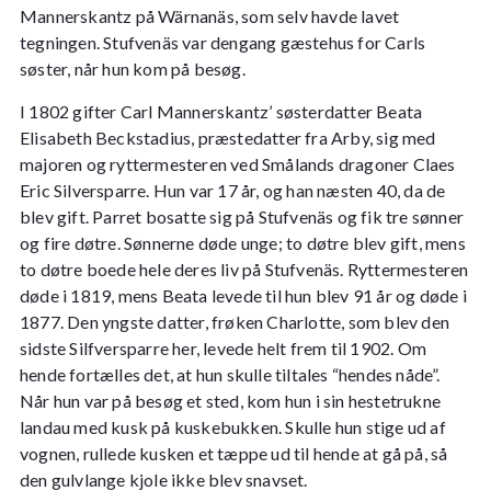
Mannerskantz på Wärnanäs, som selv havde lavet
tegningen. Stufvenäs var dengang gæstehus for Carls
søster, når hun kom på besøg.
I 1802 gifter Carl Mannerskantz’ søsterdatter Beata
Elisabeth Beckstadius, præstedatter fra Arby, sig med
majoren og ryttermesteren ved Smålands dragoner Claes
Eric Silversparre. Hun var 17 år, og han næsten 40, da de
blev gift. Parret bosatte sig på Stufvenäs og fik tre sønner
og fire døtre. Sønnerne døde unge; to døtre blev gift, mens
to døtre boede hele deres liv på Stufvenäs. Ryttermesteren
døde i 1819, mens Beata levede til hun blev 91 år og døde i
1877. Den yngste datter, frøken Charlotte, som blev den
sidste Silfversparre her, levede helt frem til 1902. Om
hende fortælles det, at hun skulle tiltales “hendes nåde”.
Når hun var på besøg et sted, kom hun i sin hestetrukne
landau med kusk på kuskebukken. Skulle hun stige ud af
vognen, rullede kusken et tæppe ud til hende at gå på, så
den gulvlange kjole ikke blev snavset.