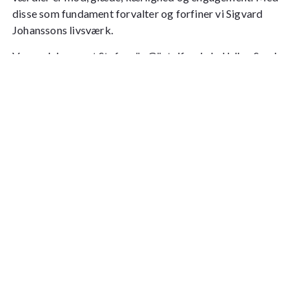
disse som fundament forvalter og forfiner vi Sigvard
Johanssons livsværk.
Vores vision er, at Stufvenäs Gästgifveri skal blive Sveriges
bedste gæstgiveri og det mest naturlige udflugtsmål for
en helhedsoplevelse.
Hjerteligt velkommen!
Som medlem får du førsteprioritet til nyheder,
personlige tilbud og inspiration til dit næste
ophold.