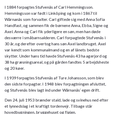
I 1884 forpagtes Stufvenäs af Carl Hemmingsson.
Hemmingsson var født i Linköping og kom i 1867 til
Wärnanäs som forvalter. Carl giftede sig med Anna Sofia
Handfast, og sammen fik de børnene Anna, Ebba, Signe og
Axel. Anna og Carl fik yderligere en søn, men han døde
desværre i småbarnsalderen. Carl forpagtede Stufvenäs i
30 år, og derefter overtog hans søn Axel landbruget. Axel
var kendt som kommunalmand og en af länets bedste
skytter. Under hans tid havde Stufvenäs 43 ha agerjord og
38 ha græsningsareal, og på gården fandtes 5 arbejdsheste
og 20 køer.
I 1939 forpagtes Stufvenäs af Ture Johansson, som blev
den sidste forpagter.
I 1948 blev forpagtningen afsluttet,
og Stufvenäs blev lagt ind under Wärnanäs’ egen drift.
Den 24. juli 1953 brænder stald, lade og svinehus ned efter
et lynnedslag i et kraftigt tordenvejr. Tilbage står
hovedbygningen, bryggehuset og fløjen.