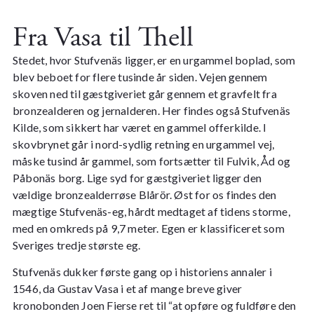
Fra Vasa til Thell
Stedet, hvor Stufvenäs ligger, er en urgammel boplad, som
blev beboet for flere tusinde år siden. Vejen gennem
skoven ned til gæstgiveriet går gennem et gravfelt fra
bronzealderen og jernalderen. Her findes også Stufvenäs
Kilde, som sikkert har været en gammel offerkilde. I
skovbrynet går i nord-sydlig retning en urgammel vej,
måske tusind år gammel, som fortsætter til Fulvik, Åd og
Påbonäs borg. Lige syd for gæstgiveriet ligger den
vældige bronzealderrøse Blårör. Øst for os findes den
mægtige Stufvenäs-eg, hårdt medtaget af tidens storme,
med en omkreds på 9,7 meter. Egen er klassificeret som
Sveriges tredje største eg.
Stufvenäs dukker første gang op i historiens annaler i
1546, da Gustav Vasa i et af mange breve giver
kronobonden Joen Fierse ret til “at opføre og fuldføre den