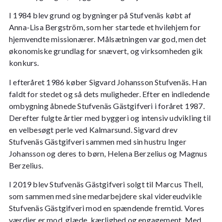
I 1984 blev grund og bygninger på Stufvenäs købt af
Anna-Lisa Bergström, som her startede et hvilehjem for
hjemvendte missionærer. Målsætningen var god, men det
økonomiske grundlag for snævert, og virksomheden gik
konkurs.
I efteråret 1986 køber Sigvard Johansson Stufvenäs. Han
faldt for stedet og så dets muligheder. Efter en indledende
ombygning åbnede Stufvenäs Gästgifveri i foråret 1987.
Derefter fulgte årtier med byggeri og intensiv udvikling til
en velbesøgt perle ved Kalmarsund.
Sigvard drev
Stufvenäs Gästgifveri sammen med sin hustru Inger
Johansson og deres to børn, Helena Berzelius og Magnus
Berzelius.
I 2019 blev Stufvenäs Gästgifveri solgt til Marcus Thell,
som sammen med sine medarbejdere skal videreudvikle
Stufvenäs Gästgifveri mod en spændende fremtid.
Vores
værdier er mod, glæde, kærlighed og engagement. Med