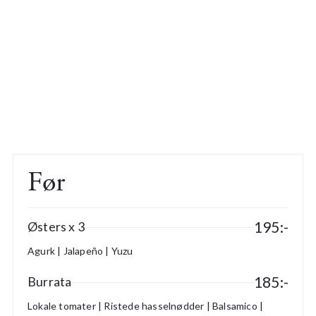
Før
195:-
Østers x 3
Agurk | Jalapeño | Yuzu
185:-
Burrata
Lokale tomater | Ristede hasselnødder | Balsamico |