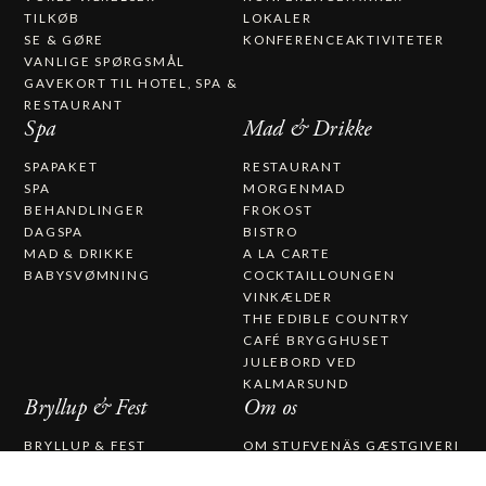
TILKØB
LOKALER
SE & GØRE
KONFERENCEAKTIVITETER
VANLIGE SPØRGSMÅL
GAVEKORT TIL HOTEL, SPA &
RESTAURANT​
Spa
Mad & Drikke
SPAPAKET
RESTAURANT
SPA
MORGENMAD
BEHANDLINGER
FROKOST
DAGSPA
BISTRO
MAD & DRIKKE
A LA CARTE
BABYSVØMNING
COCKTAILLOUNGEN
VINKÆLDER
THE EDIBLE COUNTRY
CAFÉ BRYGGHUSET
JULEBORD VED
KALMARSUND
Bryllup & Fest
Om os
BRYLLUP & FEST
OM STUFVENÄS GÆSTGIVERI
BRYLLUP
ARBEJD HOS OS