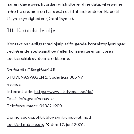
har en klage over, hvordan vi håndterer dine data, vil vi gerne
høre fra dig, men du har også ret til at indsende en klage til
tilsynsmyndigheden (Datatilsynet).
10. Kontaktdetaljer
Kontakt os venligst ved hjælp af følgende kontaktoplysninger
vedrørende spørgsmål og / eller kommentarer om vores
cookiepolitik og denne erklæring:
Stufvenäs Gästgifveri AB
STUVENÄSVÄGEN 1, Söderåkra 385 97
Sverige
Internet side:
https://www.stufvenas.se/da/
Email:
info@
stufvenas.se
Telefonnummer: 048621900
Denne cookiepolitik blev synkroniseret med
cookiedatabase.org
den 12. juni 2026.