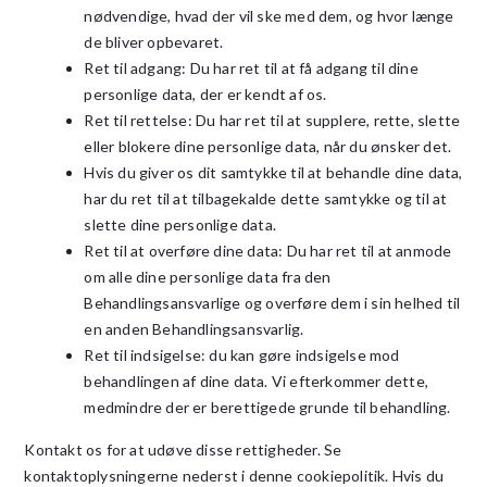
nødvendige, hvad der vil ske med dem, og hvor længe
de bliver opbevaret.
Ret til adgang: Du har ret til at få adgang til dine
personlige data, der er kendt af os.
Ret til rettelse: Du har ret til at supplere, rette, slette
eller blokere dine personlige data, når du ønsker det.
Hvis du giver os dit samtykke til at behandle dine data,
har du ret til at tilbagekalde dette samtykke og til at
slette dine personlige data.
Ret til at overføre dine data: Du har ret til at anmode
om alle dine personlige data fra den
Behandlingsansvarlige og overføre dem i sin helhed til
en anden Behandlingsansvarlig.
Ret til indsigelse: du kan gøre indsigelse mod
behandlingen af ​​dine data. Vi efterkommer dette,
medmindre der er berettigede grunde til behandling.
Kontakt os for at udøve disse rettigheder. Se
kontaktoplysningerne nederst i denne cookiepolitik. Hvis du