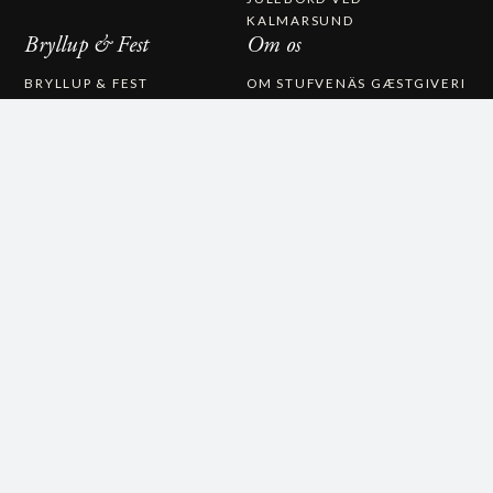
KALMARSUND
Bryllup & Fest
Om os
BRYLLUP & FEST
OM STUFVENÄS GÆSTGIVERI
BRYLLUP
ARBEJD HOS OS
BRYLLUPSMENU
HISTORIE
STUFVENÄSSALEN
PRESSEMEDDELELSER
VIELSE
KONTAKT OS
CATERING
STUFVENÄS GÄSTGIFVERI
STUVENÄSVÄGEN 1
385 97 SÖDERÅKRA
(+46)0486-21900
INFO@STUFVENAS.SE
FACEBOOK
INSTAGRAM