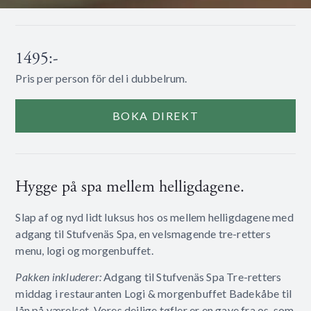
1495:-
Pris per person för del i dubbelrum.
BOKA DIREKT
Hygge på spa mellem helligdagene.
Slap af og nyd lidt luksus hos os mellem helligdagene med
adgang til Stufvenäs Spa, en velsmagende tre-retters
menu, logi og morgenbuffet.
Pakken inkluderer:
Adgang til Stufvenäs Spa Tre-retters
middag i restauranten Logi & morgenbuffet Badekåbe til
lån på værelset. Vores dejlige tøfler er en gave fra os, som