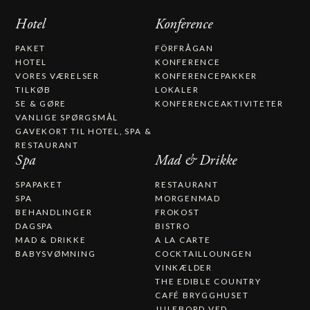
Hotel
Konference
PAKET
FÖRFRÅGAN
HOTEL
KONFERENCE
VORES VÆRELSER
KONFERENCEPAKKER
TILKØB
LOKALER
SE & GØRE
KONFERENCEAKTIVITETER
VANLIGE SPØRGSMÅL
GAVEKORT TIL HOTEL, SPA &
RESTAURANT​
Spa
Mad & Drikke
SPAPAKET
RESTAURANT
SPA
MORGENMAD
BEHANDLINGER
FROKOST
DAGSPA
BISTRO
MAD & DRIKKE
A LA CARTE
BABYSVØMNING
COCKTAILLOUNGEN
VINKÆLDER
THE EDIBLE COUNTRY
CAFÉ BRYGGHUSET
JULEBORD VED