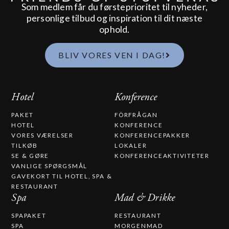
Som medlem får du førsteprioritet til nyheder,
personlige tilbud og inspiration til dit næste
ophold.
BLIV VORES VEN I DAG!
Hotel
Konference
PAKET
FÖRFRÅGAN
HOTEL
KONFERENCE
VORES VÆRELSER
KONFERENCEPAKKER
TILKØB
LOKALER
SE & GØRE
KONFERENCEAKTIVITETER
VANLIGE SPØRGSMÅL
GAVEKORT TIL HOTEL, SPA &
RESTAURANT​
Spa
Mad & Drikke
SPAPAKET
RESTAURANT
SPA
MORGENMAD