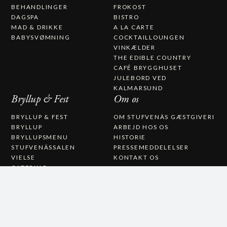
BEHANDLINGER
FROKOST
DAGSPA
BISTRO
MAD & DRIKKE
A LA CARTE
BABYSVØMNING
COCKTAILLOUNGEN
VINKÆLDER
THE EDIBLE COUNTRY
CAFÉ BRYGGHUSET
JULEBORD VED
KALMARSUND
Bryllup & Fest
Om os
BRYLLUP & FEST
OM STUFVENÄS GÆSTGIVERI
BRYLLUP
ARBEJD HOS OS
BRYLLUPSMENU
HISTORIE
STUFVENÄSSALEN
PRESSEMEDDELELSER
VIELSE
KONTAKT OS
CATERING
STUFVENÄS GÄSTGIFVERI
STUVENÄSVÄGEN 1
385 97 SÖDERÅKRA