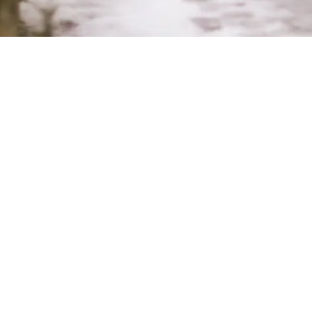
Som Stufvenäs julebord,
bare hjemme eller på
arbejdet
Nyd vores klassiske og hjemmelavede julebord hjemme, på
arbejdet eller hos bedstemor. Vi har omhyggeligt udvalgt
og tilberedt vores favoritter til afhentning
alle fredage,
lørdage og søndage kl. 10-16 fra 14/11 til 24/12
. Vi kan
kun have et begrænset antal juleborde til afhentning hver
dag, så vent ikke for længe med at booke. Skal bookes